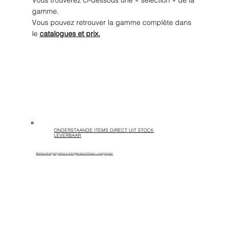
gamme.
Vous pouvez retrouver la gamme complète dans
le
catalogues et prix.
ONDERSTAANDE ITEMS DIRECT UIT STOCK
LEVERBAAR
Bamboo & striped pull bar in 3 lengtes beschikbaar - vraag ernaar