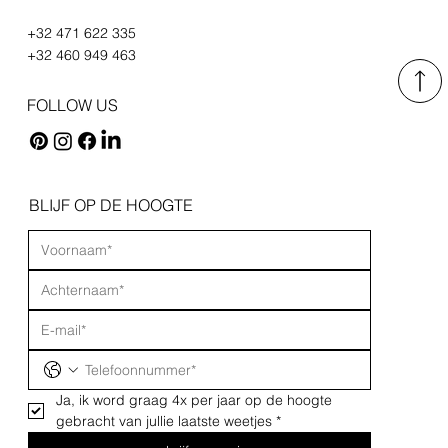
+32 471 622 335
+32 460 949 463
FOLLOW US
BLIJF OP DE HOOGTE
Ja, ik word graag 4x per jaar op de hoogte 
gebracht van jullie laatste weetjes
*