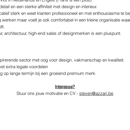
lot in Nederlands en Engels (Frans is een plus).
etail en een sterke affiniteit met design en interieur.
tief sterk en weet klanten professioneel en met enthousiasme te be
 werken maar voelt je ook comfortabel in een kleine organisatie waar i
dt.
eur, architectuur, high-end sales of designmerken is een pluspunt.
pirerende sector met oog voor design, vakmanschap en kwaliteit.
et extra legale voordelen
 op lange termijn bij een groeiend premium merk.
Interesse?
Stuur ons jouw motivatie en CV -
steven@azzari.be