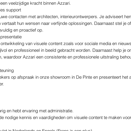
j een veelzijdige kracht binnen Azzari.
les support
we contacten met architecten, interieurontwerpers. Je adviseert hen
vertaalt hun wensen naar verfijnde oplossingen. Daarnaast stel je of
vuldig en proactief op.
presentatie
 ontwikkeling van visuele content zoals voor sociale media en nieuw
ijlvol en professioneel in beeld gebracht worden. Daarnaast help je o
en, waardoor Azzari een consistente en professionele uitstraling beho
teuning
kers op afspraak in onze showroom in De Pinte en presenteert het 
er.
ig en hebt ervaring met administratie.
de nodige kennis en vaardigheden om visuele content te maken voor