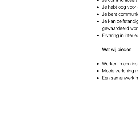
Je communiceert v
Je hebt oog voor d
Je bent communica
Je kan zelfstandig
gewaardeerd wor
Ervaring in interi
Wat wij bieden
Werken in een ins
Mooie verloning m
Een samenwerking