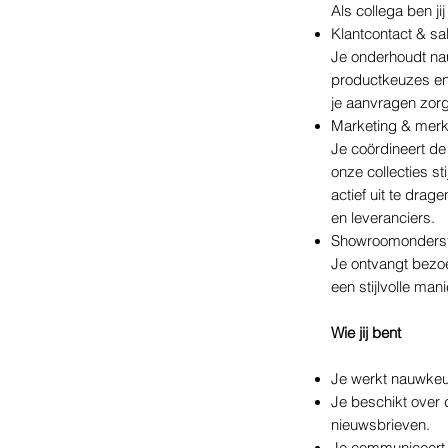
Als collega ben ji
Klantcontact & sa
Je onderhoudt nau
productkeuzes en 
je aanvragen zorg
Marketing & merk
Je coördineert de
onze collecties st
actief uit te drag
en leveranciers.
Showroomonders
Je ontvangt bezoe
een stijlvolle mani
Wie jij bent
Je werkt nauwkeur
Je beschikt over 
nieuwsbrieven.